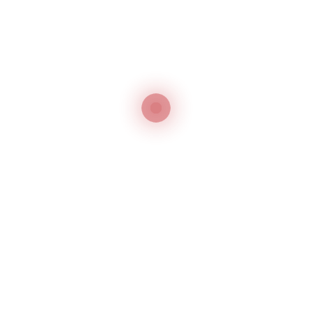
الاسئلة الشائعة (FAQs)
ما هو انتهاك العلامة التجارية؟
انتهاك العلامة التجارية
هو الاستخدام غير المصرح به لعلامة
تجارية، أو لعلامة مشابهة بشكل مربك لعلامة مسجلة،
وذلك في سياق يسبب إرباكاً للمستهلكين حول مصدر السلع
أو الخدمات. يهدف الانتهاك إلى استغلال سمعة وقيمة
العلامة التجارية الأصلية دون إذن، مما يضر بأعمال المالك
الحقيقي ويخدع الجمهور.
كيفية حل انتهاك العلامة التجارية
في الإمارات؟